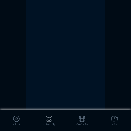
خانه
پلان کست
پلانیمیشن
کاوش