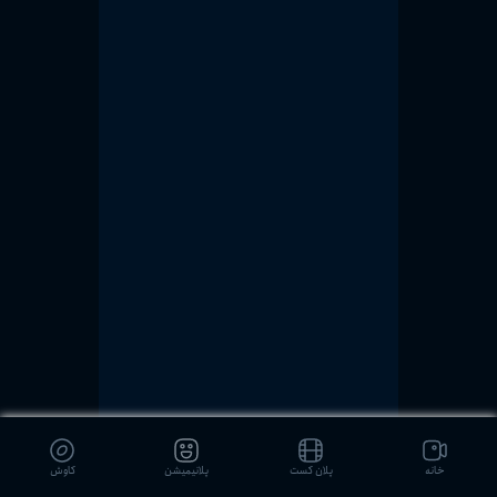
خانه
پلان کست
پلانیمیشن
کاوش