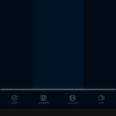
خانه
پلان کست
پلانیمیشن
کاوش