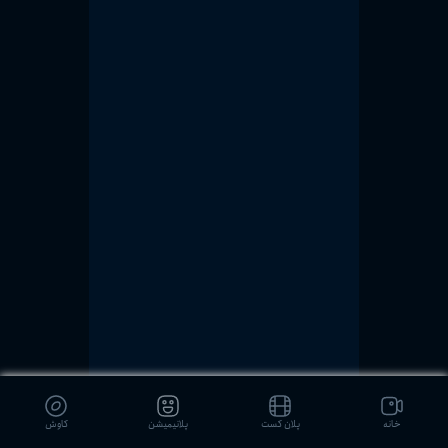
خانه
پلان کست
پلانیمیشن
کاوش