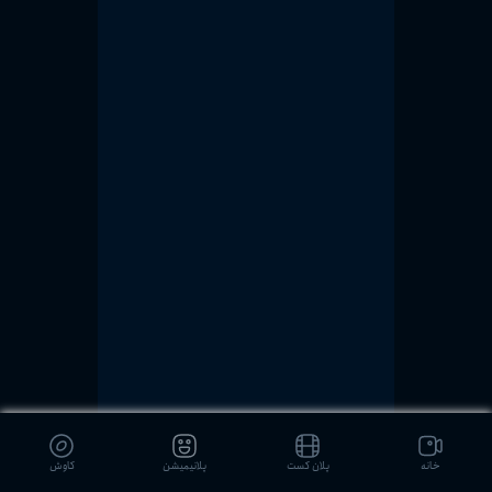
خانه
پلان کست
پلانیمیشن
کاوش