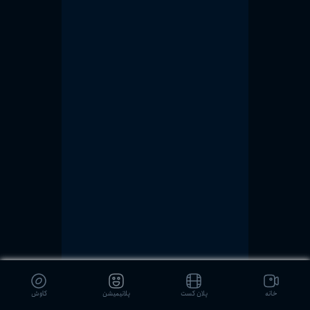
خانه
پلان کست
پلانیمیشن
کاوش