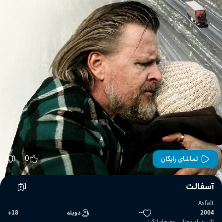
0
تماشای رایگان
آسفالت
Asfalt
2004
--
دوبله
18
+
ژانر
:
درام
جنایی
هیجان‌انگیز