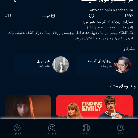
Anweshippin Kandethum
1992
--
دوبله
15
+
ستارگان
:
ریچارد ای گرانت
هیو لوری
ژانر
:
جنایی
معمایی
هیجان‌انگیز
یک کارآگاه پلیس در میان پرونده‌های قتل پیچیده و رازهای پنهان، برای کشف حقیقت وارد
نبردی نفس‌گیر با زمان و جنایتکاران می‌شود.
ستارگان
ریچارد ای گرانت
هیو لوری
هنرپیشه
هنرپیشه
ویدیوهای مشابه
01:22:39
خانه
پلان کست
پلانیمیشن
کاوش