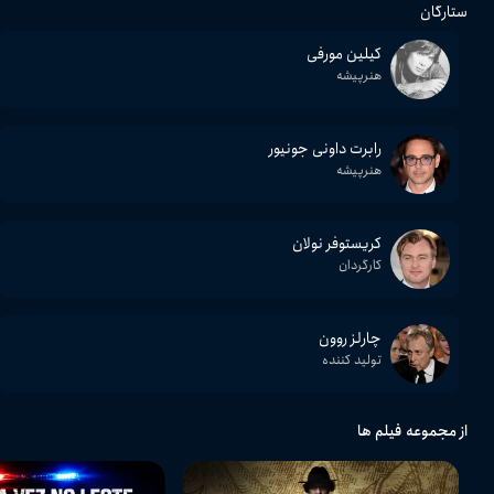
ستارگان
کیلین مورفی
هنرپیشه
رابرت داونی جونیور
هنرپیشه
کریستوفر نولان
کارگردان
چارلز روون
تولید کننده
از مجموعه فیلم ها