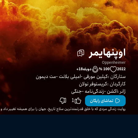
اوپنهایمر
Oppenheimer
2022
100 %
دوبله
18
+
ستارگان
:
کیلین مورفی
امیلی بلانت
مت دیمون
کارگردان
:
کریستوفر نولان
ژانر
:
اکشن
زندگی‌نامه
جنگی
1
تماشای رایگان
روایت زندگی مردی که با خلق قدرتمندترین سلاح تاریخ، جهان را برای همیشه تغییر داد و 