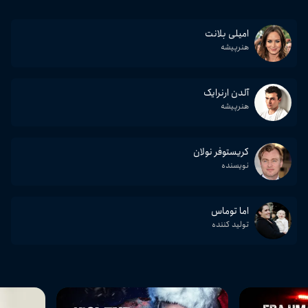
امیلی بلانت
هنرپیشه
آلدن ارنرایک
هنرپیشه
کریستوفر نولان
نویسنده
اما توماس
تولید کننده