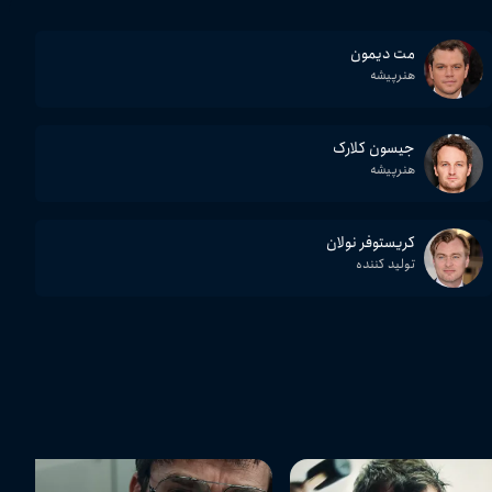
مت دیمون
هنرپیشه
جیسون کلارک
هنرپیشه
کریستوفر نولان
تولید کننده