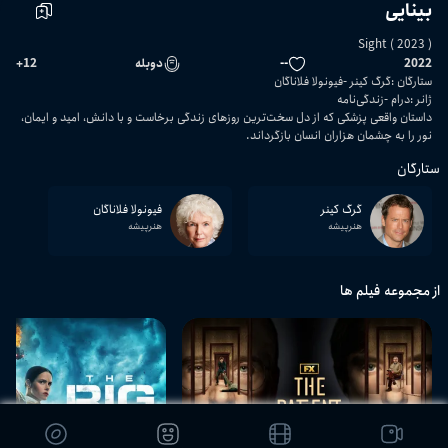
بینایی
Sight ( 2023 )
2022
--
دوبله
12
+
ستارگان
:
گرگ کینر
فیونولا فلاناگان
ژانر
:
درام
زندگی‌نامه
داستان واقعی پزشکی که از دل سخت‌ترین روزهای زندگی برخاست و با دانش، امید و ایمان،
نور را به چشمان هزاران انسان بازگرداند.
ستارگان
گرگ کینر
فیونولا فلاناگان
هنرپیشه
هنرپیشه
از مجموعه فیلم ها