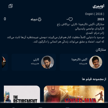
اوپیری
Oopiri ( 2016 )
0
2015
--
دوبله
ستارگان
:
آکینی ناگرجونا
کارتی
پراکاش راج
کارگردان
:
وامسی پایدیپالی
ژانر
:
درام
کمدی
دو مرد با دنیایی کاملاً متفاوت کنار هم قرار می‌گیرند؛ دوستی غیرمنتظره آن‌ها ثابت می‌کند
که امید، اعتماد و عشق می‌تواند زندگی هر انسانی را دگرگون کند.
ستارگان
آکینی ناگرجونا
کارتی
هنرپیشه
هنرپیشه
از مجموعه فیلم ها