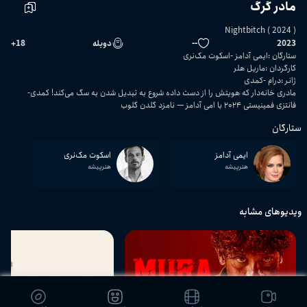
مادر گرگ‌
Nightbitch ( 2024 )
2023
--
دوبله
18
+
ستارگان
:
ایمی آدامز
اسکوت مک‌نری
کارگردان
:
ماریل هلر
ژانر
:
درام
کمدی
مادری خانه‌دار که هویتش را از دست داده شروع به تبدیل شدن به سگ می‌کند! کمدی-
فانتزی فمینیستی ۲۰۲۴ با امی آدامز — نامزد گلدن گلوب
ستارگان
ایمی آدامز
اسکوت مک‌نری
هنرپیشه
هنرپیشه
ویدیوهای مشابه