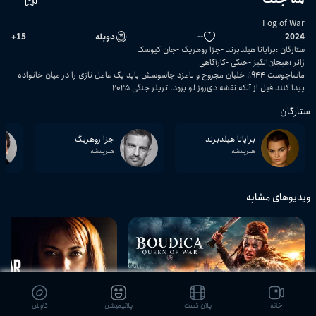
Fog of War
2024
--
دوبله
15
+
ستارگان
:
برایانا هیلدبرند
جزا روهریگ
جان کیوسک
ژانر
:
هیجان‌انگیز
جنگی
کارآگاهی
ماساچوست ۱۹۴۴: خلبان مجروح و نامزد جاسوسش باید یک عامل نازی را در میان خانواده
پیدا کنند قبل از آنکه نقشه دی‌روز لو برود. تریلر جنگی ۲۰۲۵
ستارگان
برایانا هیلدبرند
جزا روهریگ
هنرپیشه
هنرپیشه
ویدیوهای مشابه
01:22:42
خانه
پلان کست
پلانیمیشن
کاوش