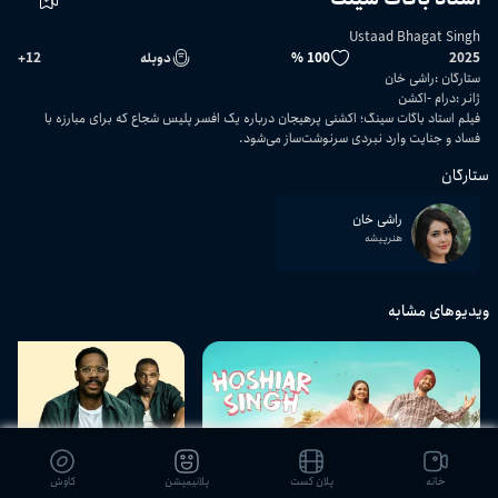
Ustaad Bhagat Singh
2025
100 %
دوبله
12
+
ستارگان
:
راشی خان
ژانر
:
درام
اکشن
فیلم استاد باگات سینگ؛ اکشنی پرهیجان درباره یک افسر پلیس شجاع که برای مبارزه با
فساد و جنایت وارد نبردی سرنوشت‌ساز می‌شود.
ستارگان
راشی خان
هنرپیشه
ویدیوهای مشابه
02:09:59
خانه
پلان کست
پلانیمیشن
کاوش