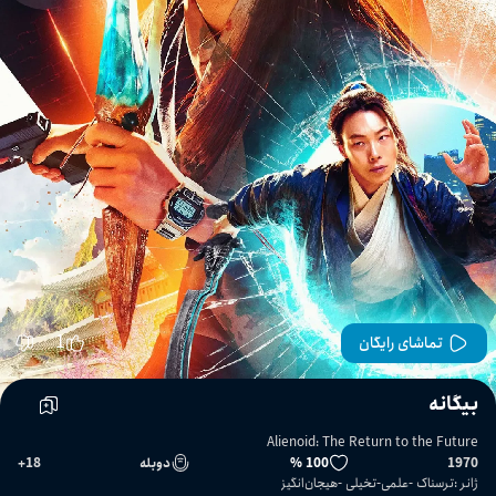
1
تماشای رایگان
بیگانه‌
Alienoid: The Return to the Future
1970
100 %
دوبله
18
+
ژانر
:
ترسناک
علمی-تخیلی
هیجان‌انگیز