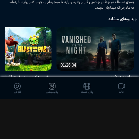
پسری ده‌ساله در جنگلی جادویی گم می‌شود و باید با موجوداتی عجیب کنار بیاید تا بتواند
به مادربزرگ بیمارش برسد.
ویدیوهای مشابه
01:26:04
ناپدید در شب
خرس‌های بونی: سفر به گذشته
خانه
پلان کست
پلانیمیشن
کاوش
دیدگاه بینندگان
ثبت نظر