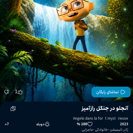
1
تماشای رایگان
آنجلو در جنگل رازآمیز
Angelo dans la forêt mystérieuse
2023
100 %
دوبله
7
+
ژانر
:
انیمیشن
خانوادگی
ماجرایی