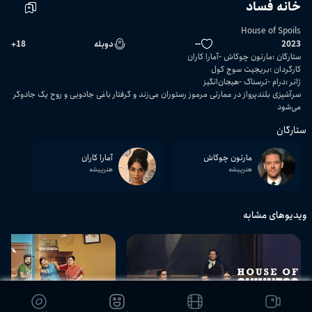
خانه فساد
House of Spoils
2023
--
دوبله
18
+
ستارگان
:
مارتون چوکاش
آمارا کاران
کارگردان
:
بریجیت سوج کول
ژانر
:
درام
ترسناک
هیجان‌انگیز
سرآشپزی بلندپرواز در عمارتی مرموز رستوران می‌زند و گرفتار باغی جادویی و روح یک جادوگر
می‌شود
ستارگان
مارتون چوکاش
آمارا کاران
هنرپیشه
هنرپیشه
ویدیوهای مشابه