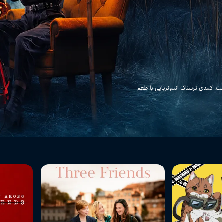
ست! کمدی ترسناک اندونزیایی با طعم