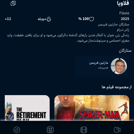
فلاویا
Flavia
2025
100 %
دوبله
12
+
ستارگان
:
مارتین فریمن
ژانر
:
درام
زندگی زنی جوان با آشکار شدن رازهای گذشته دگرگون می‌شود و او برای یافتن حقیقت، وارد
سفری احساسی و سرنوشت‌ساز می‌شود.
ستارگان
مارتین فریمن
هنرپیشه
از مجموعه فیلم ها
02:08:42