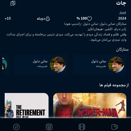
جات
Jaat
2024
100 %
دوبله
15
+
ستارگان
:
سانی دئول
سانی دئول
راندیپ هودا
ژانر
:
درام
اکشن
هیجان‌انگیز
وقتی ظلم و فساد زندگی مردم را تهدید می‌کند، مردی نترس برخاسته و برای اجرای عدالت
وارد نبردی بی‌امان می‌شود.
ستارگان
سانی دئول
سانی دئول
هنرپیشه
هنرپیشه
از مجموعه فیلم ها
02:08:42