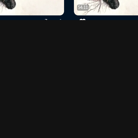
54:11
قسمت 7
--
0
اوریول پائولو
نویسنده
01:18:05
01:11:03