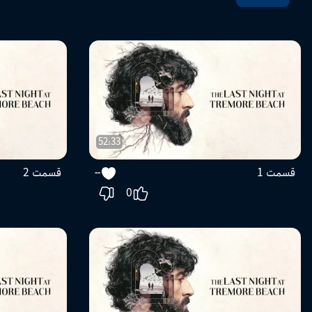
52:33
قسمت 1
قسمت 2
--
0