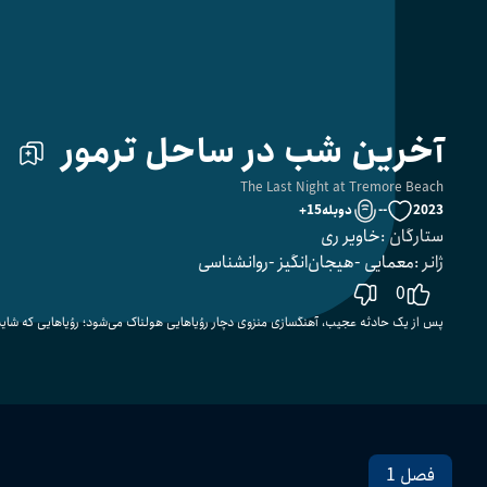
آخرین شب در ساحل ترمور
The Last Night at Tremore Beach
2023
--
دوبله
15
+
ستارگان
:
خاویر ری
ژانر
:
معمایی
هیجان‌انگیز
روانشناسی
0
پس از یک حادثه عجیب، آهنگسازی منزوی دچار رؤیاهایی هولناک می‌شود؛ رؤیاهایی که شاید ا
فصل 1