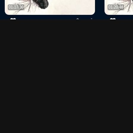
01:17:30
01:20:48
قسمت 8
--
--
0
0
01:31:22