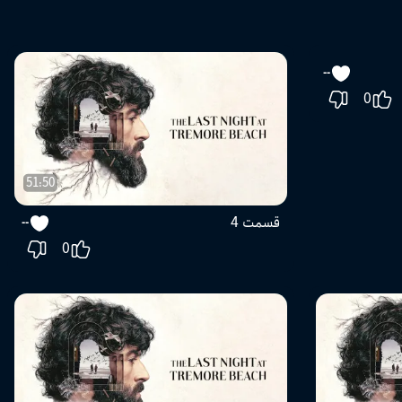
51:50
01:12:46
قسمت 4
--
--
0
0