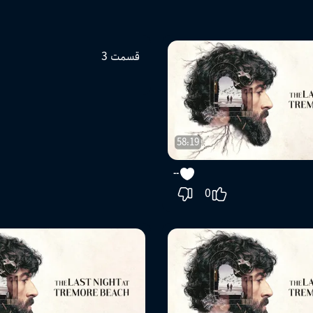
58:19
قسمت 3
--
0