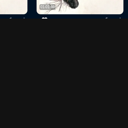
01:01:49
قسمت 5
قسمت 6
--
0
ستارگان
خاویر ری
هنرپیشه
ویدیوهای مشابه
01:24:38