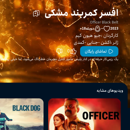
افسر کمربند مشکی
Officer Black Belt
2023
--
دوبله
18
+
کارگردان
:
جیو هیون کیم
ژانر
:
اکشن
جنایی
کمدی
0
تماشای رایگان
یک رزمی‌کار حرفه‌ای در کنار پلیس مأمور کنترل مجرمان خطرناک می‌شود، اما خیلی زود خود را
ویدیوهای مشابه