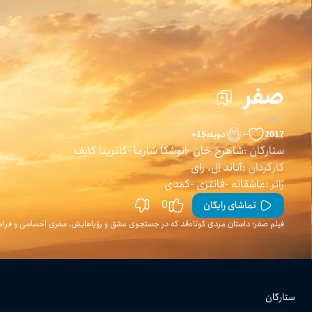
صفر
Zero
2017
--
دوبله
15
+
ستارگان
:
شاهرخ خان
انوشکا شارما
کاترینا کایف
کارگردان
:
آناند اِل. رای
ژانر
:
عاشقانه
فانتزی
کمدی
0
تماشای رایگان
فیلم صفر؛ داستان مردی کوتاه‌قد که در جستجوی عشق و رؤیاهایش، سفری احساسی و فرامو
ستارگان