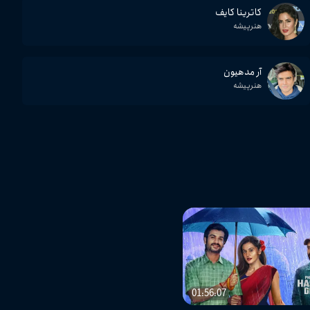
کاترینا کایف
هنرپیشه
آر مدهیون
هنرپیشه
01:56:07