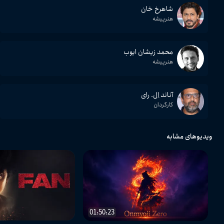
شاهرخ خان
هنرپیشه
محمد زیشان ایوب
هنرپیشه
آناند اِل. رای
کارگردان
ویدیوهای مشابه
01:50:23