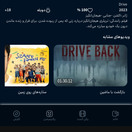
Drive
2023
100 %
دوبله
18
+
ژانر
:
اکشن
جنایی
هیجان‌انگیز
فیلم رانندگی؛ تریلری هیجان‌انگیز درباره زنی که پس از ربوده شدن، برای فرار و زنده ماندن
درون یک خودرو مبارزه می‌کند.
ویدیوهای مشابه
01:30:12
بازگشت با ماشین
ستاره‌های روی زمین
دیدگاه بینندگان
خانه
پلان کست
پلانیمیشن
کاوش