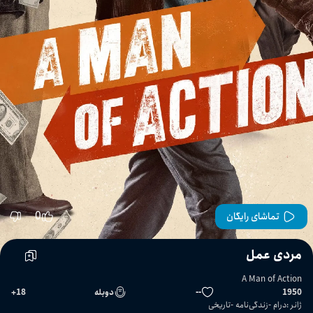
0
تماشای رایگان
مردی عمل
A Man of Action
1950
--
دوبله
18
+
ژانر
:
درام
زندگی‌نامه
تاریخی