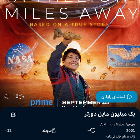
0
تماشای رایگان
یک میلیون مایل دورتر
A Million Miles Away
2001
--
دوبله
12
+
ژانر
:
درام
زندگی‌نامه