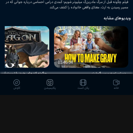
فیلم چگونه قبل از مرگ مادربزرگ میلیونر شویم؛ کمدی درامی احساسی درباره جوانی که در
مسیر رسیدن به ارث، معنای واقعی خانواده را کشف می‌کند
ویدیوهای مشابه
01:46:04
دستور تهیه سس گوشت
چگونه اژدهای خود را تربیت کنیم
خانه
پلان کست
پلانیمیشن
کاوش
دیدگاه بینندگان
ثبت نظر