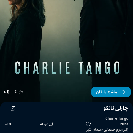
0
تماشای رایگان
چارلی تانگو
Charlie Tango
2023
--
دوبله
18
+
ژانر
:
درام
معمایی
هیجان‌انگیز