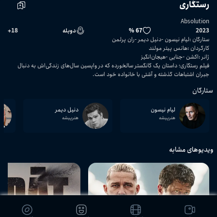
رستگاری
Absolution
2023
67 %
دوبله
18
+
ستارگان
:
لیام نیسون
دنیل دیمر
ران پرلمن
کارگردان
:
هانس پیتر مولند
ژانر
:
اکشن
جنایی
هیجان‌انگیز
فیلم رستگاری؛ داستان یک گانگستر سالخورده که در واپسین سال‌های زندگی‌اش به دنبال
جبران اشتباهات گذشته و آشتی با خانواده خود است.
ستارگان
لیام نیسون
دنیل دیمر
هنرپیشه
هنرپیشه
ویدیوهای مشابه