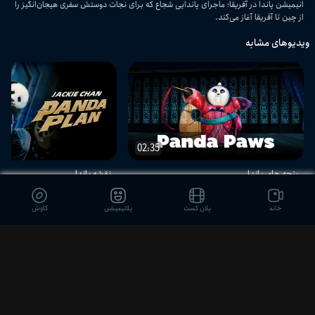
انیمیشن پاندا در آفریقا؛ ماجرای پاندایی شجاع که برای نجات دوستش سفری هیجان‌انگیز را
از چین تا آفریقا آغاز می‌کند.
ویدیوهای مشابه
02:35
پنجه‌ های پاندا
نقشه پاندا
خانه
پلان کست
پلانیمیشن
کاوش
دیدگاه بینندگان
ثبت نظر