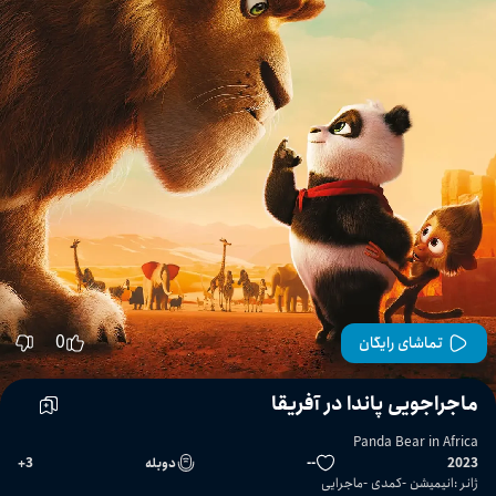
0
تماشای رایگان
ماجراجویی پاندا در آفریقا
Panda Bear in Africa
2023
--
دوبله
3
+
ژانر
:
انیمیشن
کمدی
ماجرایی