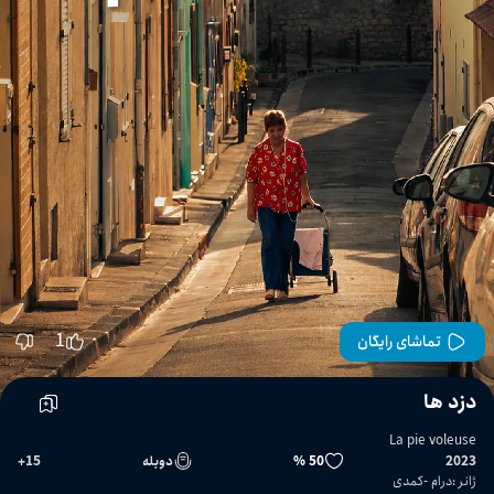
1
تماشای رایگان
دزد ها
La pie voleuse
2023
50 %
دوبله
15
+
ژانر
:
درام
کمدی