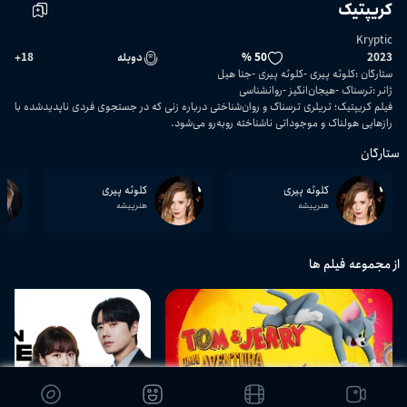
کریپتیک
Kryptic
2023
50 %
دوبله
18
+
ستارگان
:
کلوئه پیری
کلوئه پیری
جنا هیل
ژانر
:
ترسناک
هیجان‌انگیز
روانشناسی
فیلم کریپتیک؛ تریلری ترسناک و روان‌شناختی درباره زنی که در جستجوی فردی ناپدیدشده با
رازهایی هولناک و موجوداتی ناشناخته روبه‌رو می‌شود.
ستارگان
کلوئه پیری
کلوئه پیری
هنرپیشه
هنرپیشه
از مجموعه فیلم ها
01:44:04