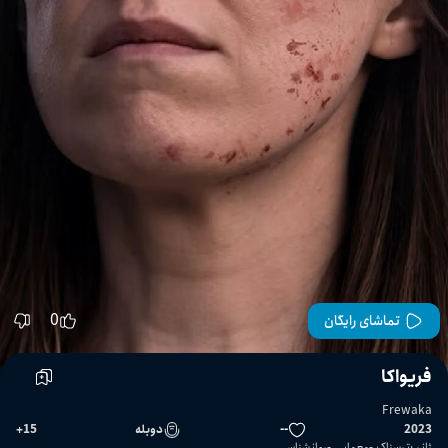
0
تماشای رایگان
فریواکا
Frewaka
2023
--
دوبله
15
+
ژانر
:
ترسناک
معمایی
روانشناسی