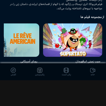
فیلم فریواکا؛ اثری ترسناک و رازآلود که با الهام از افسانه‌های ایرلندی، داستان زنی را در
مواجهه با نیروهای ناشناخته روایت می‌کند.
از مجموعه فیلم ها
سیب زمینی ابرقهرمان
رویای آمریکایی
انیمیشن - کمدی - ماجرایی
IMDB
7.1
درام - اجتماعی
خانه
پلان کست
پلانیمیشن
کاوش
دیدگاه بینندگان
ثبت نظر