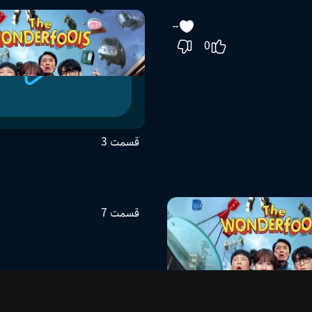
01:01:35
قسمت 3
--
0
01:16:22