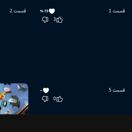
01:08:23
قسمت 1
قسمت 2
75 %
3
01:09:49