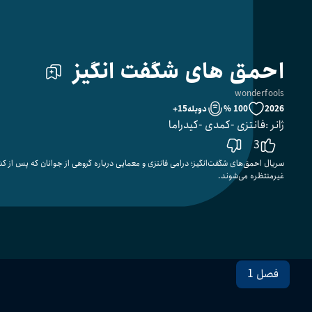
احمق های شگفت انگیز
wonderfools
2026
100 %
دوبله
15
+
ژانر
:
فانتزی
کمدی
کیدراما
3
سریال احمق‌های شگفت‌انگیز؛ درامی فانتزی و معمایی درباره گروهی از جوانان که پس از ک
غیرمنتظره می‌شوند.
فصل 1