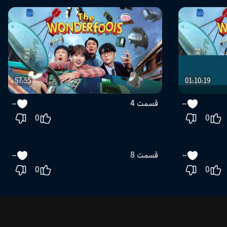
57:55
01:10:19
قسمت 4
--
--
0
0
01:28:07
59:16