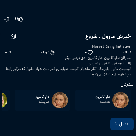
0
خیزش مارول : شروع
Marvel Rising Initiation
2017
--
دوبله
12
+
ستارگان
:
داو کامرون
داو کامرون
دی بردلی بیکر
ژانر
:
انیمیشن
اکشن
ماجرایی
انیمیشن مارول رایزینگ: آغاز؛ ماجرای گوست اسپایدر و قهرمانان جوان مارول که درگیر رازها
و چالش‌های جدیدی می‌شوند.
ستارگان
داو کامرون
داو کامرون
هنرپیشه
هنرپیشه
فصل 2