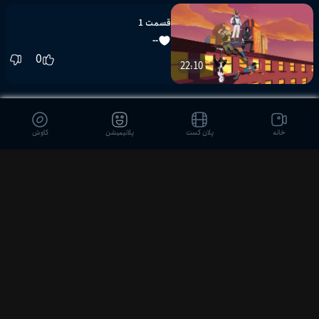
قسمت 1
--
0
22:10
ویدیوهای مشابه
خانه
پلان کست
پلانیمیشن
کاوش
انتقام جویان لگویی مارول: کد قرمز
بدون سود بدون عشق
دیدگاه بینندگان