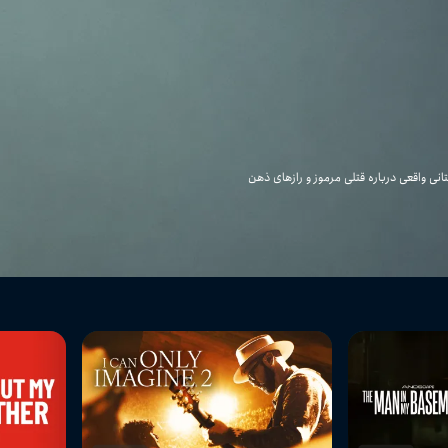
لری روانشناختی بر اساس داستانی واقعی درباره قتلی مرموز و رازهای ذهن