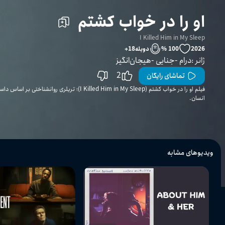
او را در خواب کشتم
I Killed Him in My Sleep
2026
100 %
دوبله
18
+
ژانر
:
درام
جنایی
هیجان‌انگیز
2
تماشای رایگان
فیلم او را در خواب کشتم (I Killed Him in My Sleep)؛ تری
انسان.
ویدیوهای مشابه