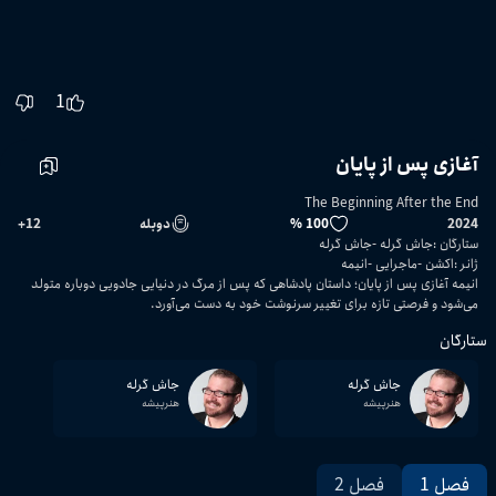
1
آغازی پس از پایان
The Beginning After the End
2024
100 %
دوبله
12
+
ستارگان
:
جاش گرله
جاش گرله
ژانر
:
اکشن
ماجرایی
انیمه
انیمه آغازی پس از پایان؛ داستان پادشاهی که پس از مرگ در دنیایی جادویی دوباره متولد
می‌شود و فرصتی تازه برای تغییر سرنوشت خود به دست می‌آورد.
ستارگان
جاش گرله
جاش گرله
هنرپیشه
هنرپیشه
فصل 1
فصل 2