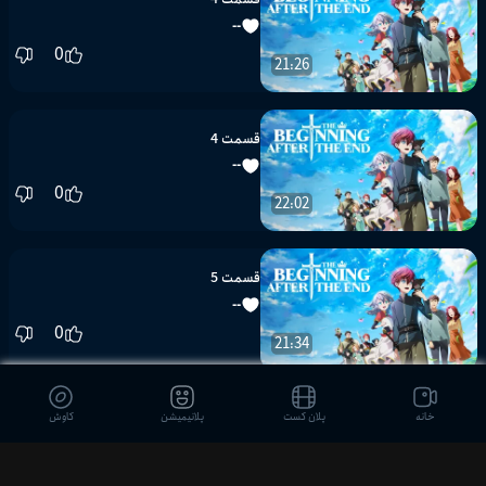
--
0
21:26
قسمت 4
--
0
22:02
قسمت 5
--
0
21:34
قسمت 6
خانه
پلان کست
پلانیمیشن
کاوش
--
0
21:07