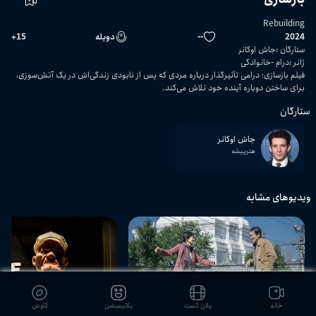
Rebuilding
2024
--
دوبله
15
+
ستارگان
:
جاش اوکانر
ژانر
:
درام
خانوادگی
فیلم بازسازی؛ درامی تأثیرگذار درباره مردی که پس از نابودی زندگی‌اش در یک آتش‌سوزی،
برای ساختن دوباره آینده خود تلاش می‌کند.
ستارگان
جاش اوکانر
هنرپیشه
ویدیوهای مشابه
02:02:01
خانه
پلان کست
پلانیمیشن
کاوش