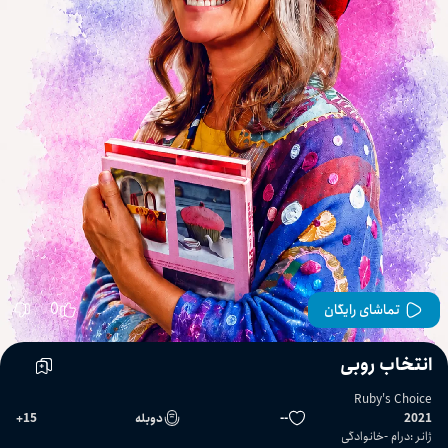
0
تماشای رایگان
انتخاب روبی
Ruby's Choice
2021
--
دوبله
15
+
ژانر
:
درام
خانوادگی