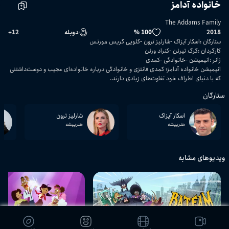
خانواده آدامز
The Addams Family
2018
100 %
دوبله
12
+
ستارگان
:
اسکار آیزاک
شارلیز ترون
کلویی گریس مورتس
کارگردان
:
گرگ تیرنن
کنراد ورنن
ژانر
:
انیمیشن
خانوادگی
کمدی
انیمیشن خانواده آدامز؛ کمدی فانتزی و خانوادگی درباره خانواده‌ای عجیب و دوست‌داشتنی
که با دنیای اطراف خود تفاوت‌های زیادی دارند.
ستارگان
اسکار آیزاک
شارلیز ترون
هنرپیشه
هنرپیشه
ویدیوهای مشابه