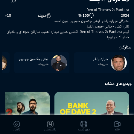
Den of Thieves 2: Pantera
2024
100 %
دوبله
18
+
ستارگان
:
جرارد باتلر
اوشی جکسون جونیور
اوین احمد
ژانر
:
اکشن
جنایی
هیجان‌انگیز
فیلم Den of Thieves 2: Pantera؛ اکشنی جنایی درباره تعقیب سارقان حرفه‌ای و مافیای
خطرناک در اروپا.
ستارگان
جرارد باتلر
اوشی جکسون جونیور
هنرپیشه
هنرپیشه
ویدیوهای مشابه
01:38:07
خانه
پلان کست
پلانیمیشن
کاوش