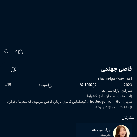
4
قاضی جهنمی
The Judge from Hell
2023
100 %
دوبله
15
+
ستارگان
:
پارک شین هه
ژانر
:
جنایی
هیجان‌انگیز
کیدراما
سریال The Judge from Hell؛ کیدرامایی فانتزی درباره قاضی مرموزی که مجرمان فراری
از عدالت را مجازات می‌کند.
ستارگان
پارک شین هه
هنرپیشه