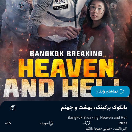
0
تماشای رایگان
بانکوک برکینگ: بهشت و جهنم
Bangkok Breaking: Heaven and Hell
2023
--
دوبله
15
+
ژانر
:
اکشن
جنایی
هیجان‌انگیز