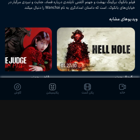
فیلم بانکوک برکینگ بهشت و جهنم اکشنی تایلندی درباره فساد، جنایت و نبردی مرگبار در
خیابان‌های بانکوک. است که داستان امدادگری به نام Wanchai را دنبال میکند
ویدیوهای مشابه
01:27:30
گودال جهنمی
قاضی جهنمی
خانه
پلان کست
پلانیمیشن
کاوش
دیدگاه بینندگان
ثبت نظر