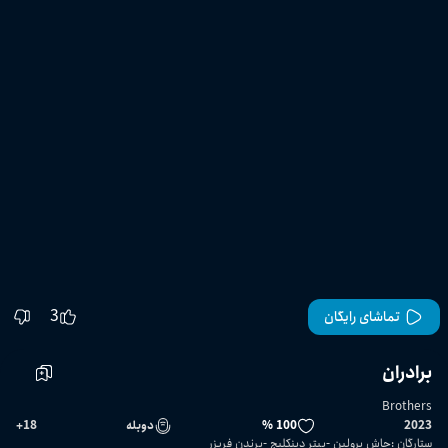
3
تماشای رایگان
برادران
Brothers
2023
100 %
دوبله
18
+
ستارگان
:
جاش برولین
پیتر دینکلیج
برندن فریزر