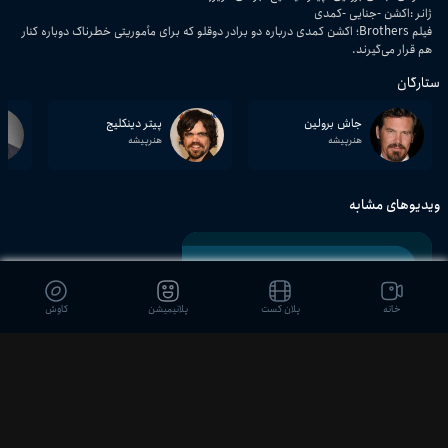
ژانر
:
اکشن
جنایی
کمدی
فیلم Brothers؛ اکشن کمدی درباره دو برادر دوقلو که برای مأموریتی خطرناک دوباره کنار
هم قرار می‌گیرند.
ستارگان
جاش برولین
پیتر دینکلیج
هنرپیشه
هنرپیشه
ویدیوهای مشابه
خانه
پلان کست
پلانیمیشن
کاوش
01:34:07
برادران زیر آتش