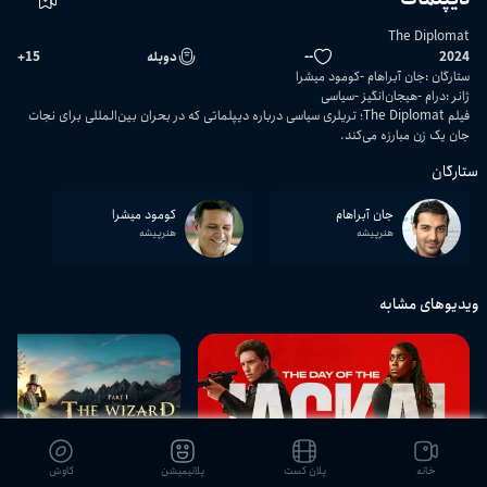
The Diplomat
2024
--
دوبله
15
+
ستارگان
:
جان آبراهام
کومود میشرا
ژانر
:
درام
هیجان‌انگیز
سیاسی
فیلم The Diplomat؛ تریلری سیاسی درباره دیپلماتی که در بحران بین‌المللی برای نجات
جان یک زن مبارزه می‌کند.
ستارگان
جان آبراهام
کومود میشرا
هنرپیشه
هنرپیشه
ویدیوهای مشابه
خانه
پلان کست
پلانیمیشن
کاوش