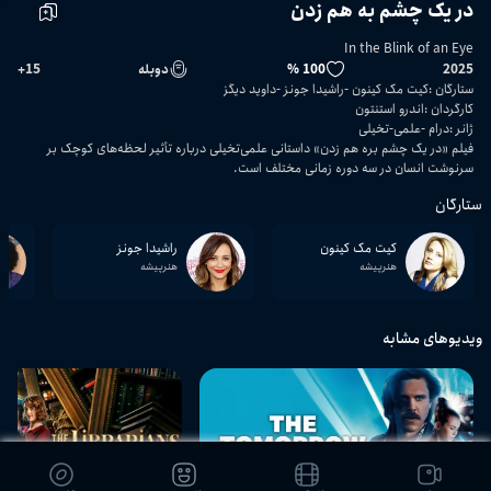
در یک چشم به هم زدن
In the Blink of an Eye
2025
100 %
دوبله
15
+
ستارگان
:
کیت مک کینون
راشیدا جونز
داوید دیگز
کارگردان
:
اندرو استنتون
ژانر
:
درام
علمی-تخیلی
فیلم «در یک چشم بره هم زدن» داستانی علمی‌تخیلی درباره تأثیر لحظه‌های کوچک بر
سرنوشت انسان در سه دوره زمانی مختلف است.
ستارگان
کیت مک کینون
راشیدا جونز
هنرپیشه
هنرپیشه
ویدیوهای مشابه