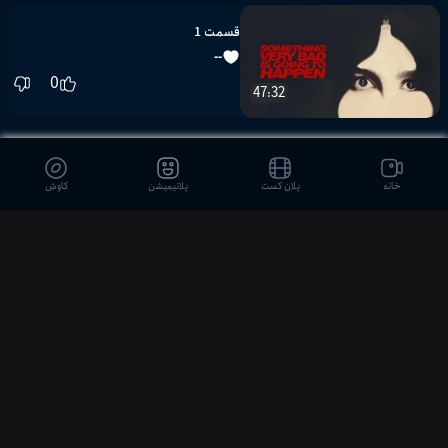
قسمت 1
--
0
47:32
ویدیوهای مشابه
خانه
پلان کست
پلانیمیشن
کاوش
01:40:26
تِرایام
وضعیت اضطراری
دیدگاه بینندگان