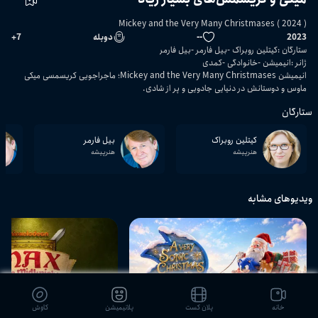
Mickey and the Very Many Christmases ( 2024 )
2023
--
دوبله
7
+
ستارگان
:
کیتلین روبراک
بیل فارمر
بیل فارمر
ژانر
:
انیمیشن
خانوادگی
کمدی
انیمیشن Mickey and the Very Many Christmases؛ ماجراجویی کریسمسی میکی
ماوس و دوستانش در دنیایی جادویی و پر از شادی.
ستارگان
کیتلین روبراک
بیل فارمر
هنرپیشه
هنرپیشه
ویدیوهای مشابه
02:19
خانه
پلان کست
پلانیمیشن
کاوش