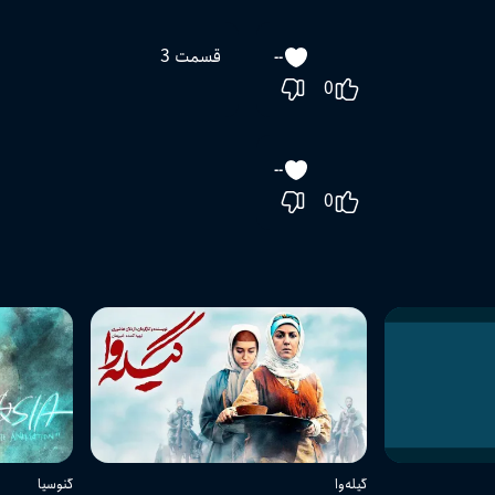
قسمت 3
--
0
--
0
گیله‌وا
گنوسیا