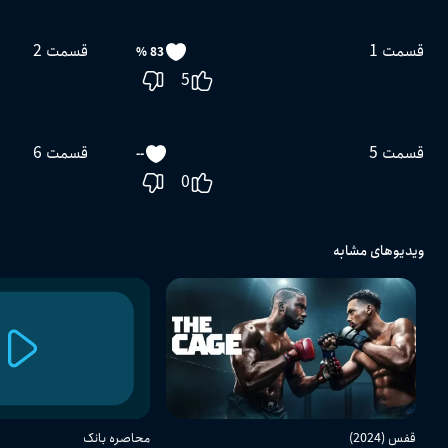
01:31:27
قسمت 1
قسمت 2
83 %
5
قسمت 5
قسمت 6
--
0
ویدیوهای مشابه
قفس (2024)
محاصره بانک