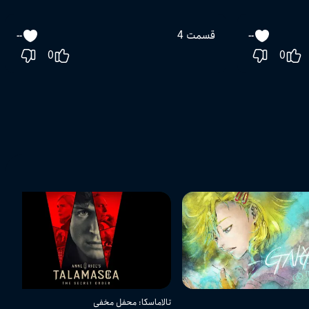
قسمت 4
--
--
0
0
تالاماسکا: محفل مخفی