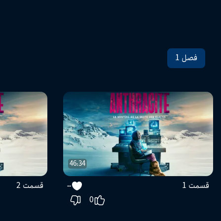
فصل 1
46:34
قسمت 1
قسمت 2
--
0