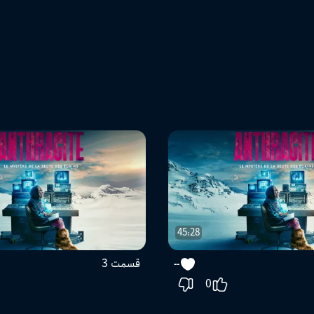
45:28
قسمت 3
--
0