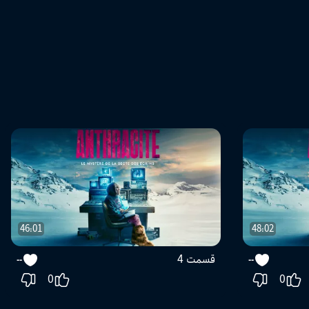
46:01
48:02
قسمت 4
--
--
0
0