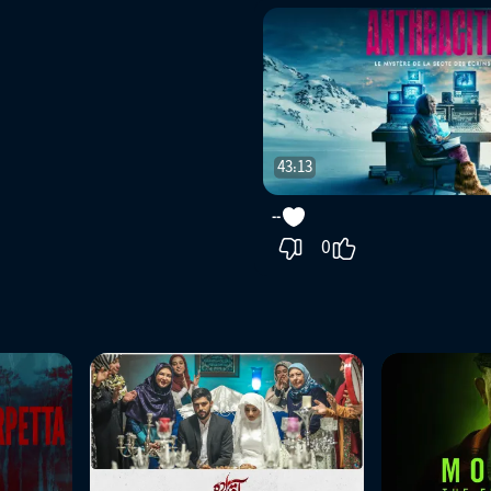
43:13
--
0